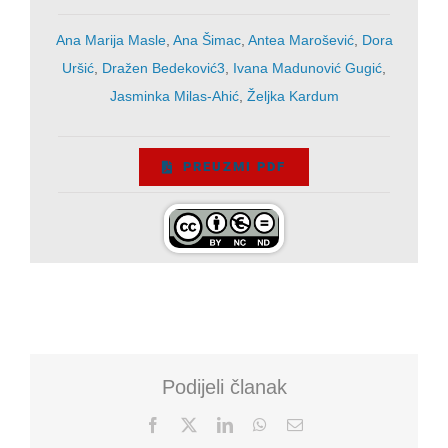
Ana Marija Masle
,
Ana Šimac
,
Antea Marošević
,
Dora
Uršić
,
Dražen Bedeković3
,
Ivana Madunović Gugić
,
Jasminka Milas-Ahić
,
Željka Kardum
PREUZMI PDF
Podijeli članak
Facebook
X
LinkedIn
WhatsApp
Email: