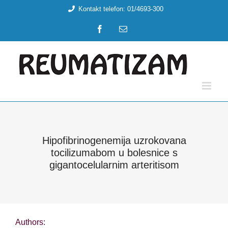
Skip
Kontakt telefon: 01/4693-300
to
Facebook
Email:
content
Hipofibrinogenemija uzrokovana
tocilizumabom u bolesnice s
gigantocelularnim arteritisom
Authors: