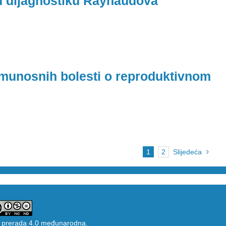
nu dijagnostiku Raynaudova
imunosnih bolesti o reproduktivnom
1
2
Slijedeća
 prerada 4.0 međunarodna
.