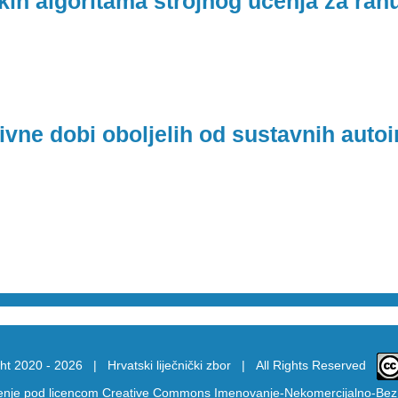
skih algoritama strojnog učenja za ra
vne dobi oboljelih od sustavnih auto
ht 2020 -
2026 |
Hrvatski liječnički zbor
| All Rights Reserved
tenje pod licencom
Creative Commons Imenovanje-Nekomercijalno-Bez