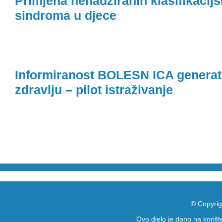
Primjena nenadziranih klasifikacij
sindroma u djece
Informiranost BOLESN ICA generati
zdravlju – pilot istraživanje
© Copyrig
Ovo djelo je dano na koriš