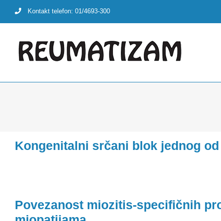
Skip
Kontakt telefon: 01/4693-300
to
content
Kongenitalni srčani blok jednog od
Povezanost miozitis-specifičnih pro
miopatijama