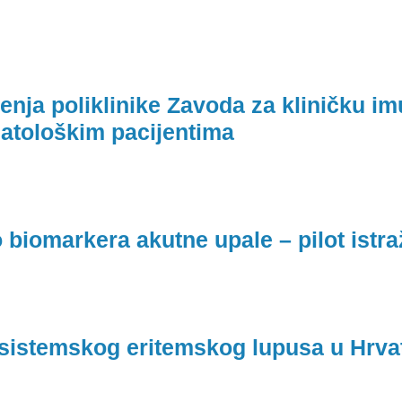
ćenja poliklinike Zavoda za kliničku im
atološkim pacijentima
biomarkera akutne upale – pilot istra
e sistemskog eritemskog lupusa u Hrv