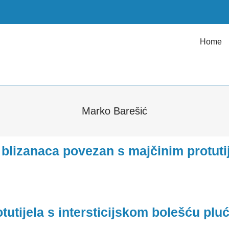
Home
Marko Barešić
 blizanaca povezan s majčinim protuti
tutijela s intersticijskom bolešću plu