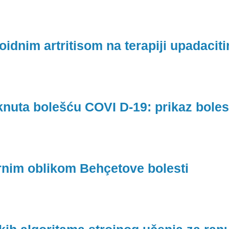
oidnim artritisom na terapiji upadacit
aknuta bolešću COVI D-19: prikaz bole
rnim oblikom Behçetove bolesti