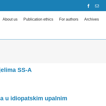
Facebook
Emai
About us
Publication ethics
For authors
Archives
jelima SS-A
ća u idiopatskim upalnim