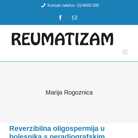
Skip
Kontakt telefon: 01/4693-300
to
Facebook
Email:
content
Marija Rogoznica
Reverzibilna oligospermija u
bolesnika s neradiografskim