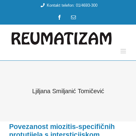
Skip
Kontakt telefon: 01/4693-300
to
Facebook
Email:
content
Ljiljana Smiljanić Tomičević
Povezanost miozitis-specifičnih
protutijela s intersticijskom