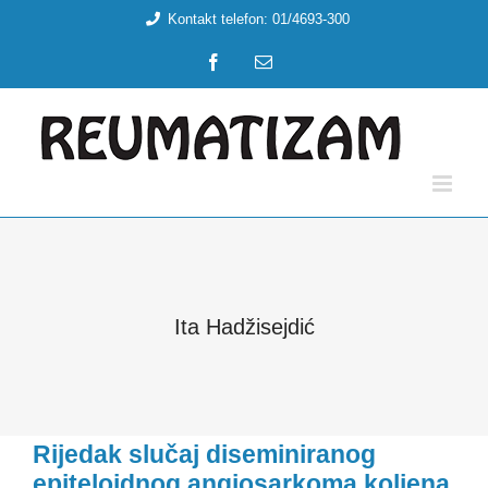
Skip
Kontakt telefon: 01/4693-300
to
Facebook
Email:
content
Ita Hadžisejdić
Rijedak slučaj diseminiranog
epiteloidnog angiosarkoma koljena