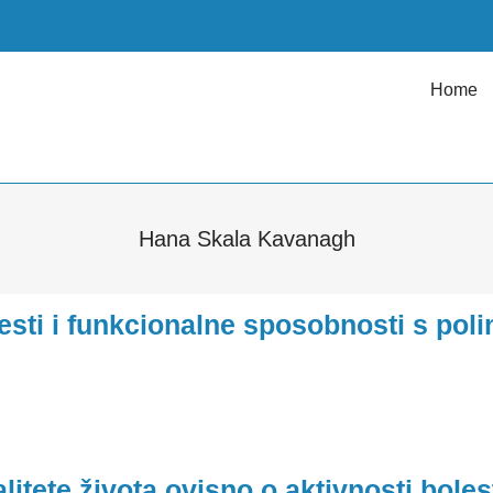
Home
Hana Skala Kavanagh
olesti i funkcionalne sposobnosti s p
litete života ovisno o aktivnosti boles