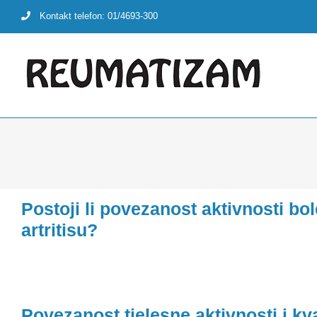
Skip
Kontakt telefon: 01/4693-300
to
content
Postoji li povezanost aktivnosti b
artritisu?
Povezanost tjelesne aktivnosti i kva