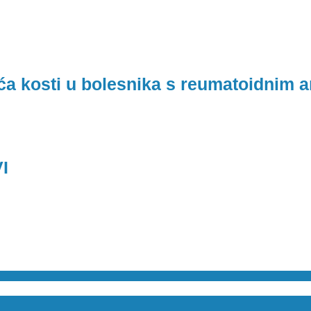
ća kosti u bolesnika s reumatoidnim art
I