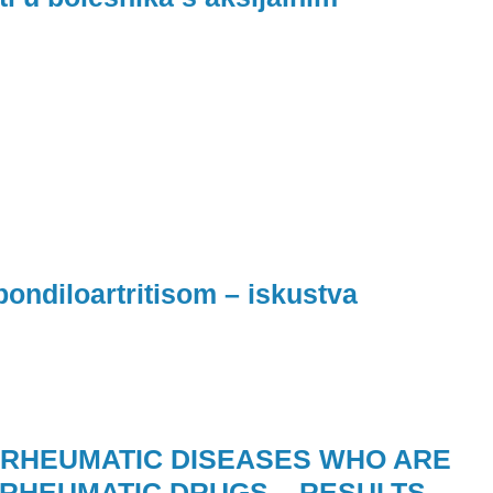
spondiloartritisom – iskustva
 RHEUMATIC DISEASES WHO ARE
IRHEUMATIC DRUGS – RESULTS