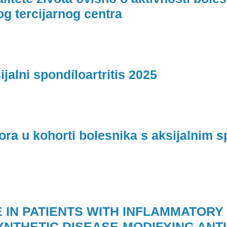
og tercijarnog centra
sijalni spondiloartritis 2025
tora u kohorti bolesnika s aksijalnim 
 IN PATIENTS WITH INFLAMMATORY
YNTHETIC DISEASE-MODIFYING ANT