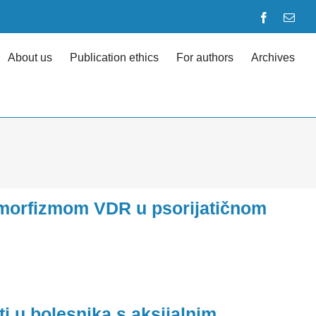
Facebook
Emai
About us
Publication ethics
For authors
Archives
olimorfizmom VDR u psorijatičnom
ti u bolesnika s aksijalnim