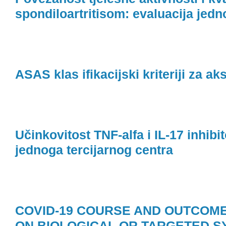
spondiloartritisom: evaluacija jedn
ASAS klas ifikacijski kriteriji za ak
Učinkovitost TNF-alfa i IL-17 inhibi
jednoga tercijarnog centra
COVID-19 COURSE AND OUTCOME
ON BIOLOGICAL OR TARGETED S