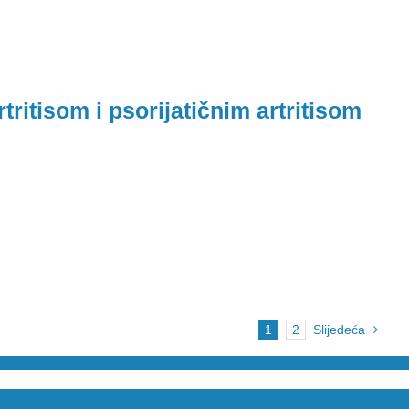
ritisom i psorijatičnim artritisom
1
2
Slijedeća